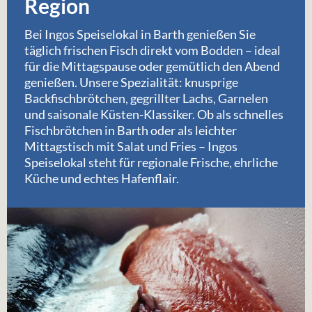
Region
Bei Ingos Speiselokal in Barth genießen Sie
täglich frischen Fisch direkt vom Bodden – ideal
für die Mittagspause oder gemütlich den Abend
genießen. Unsere Spezialität: knusprige
Backfischbrötchen, gegrillter Lachs, Garnelen
und saisonale Küsten-Klassiker. Ob als schnelles
Fischbrötchen in Barth oder als leichter
Mittagstisch mit Salat und Fries – Ingos
Speiselokal steht für regionale Frische, ehrliche
Küche und echtes Hafenflair.